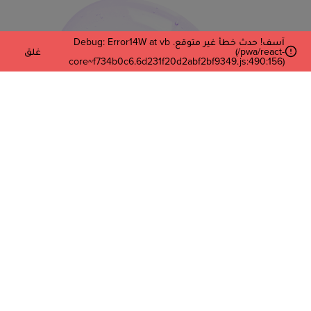
آسف! حدث خطأ غير متوقع. Debug: Error14W at vb
(/pwa/react-
غلق
core~f734b0c6.6d231f20d2abf2bf9349.js:490:156)
أدخل بريدك الإلكتروني