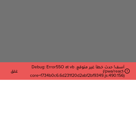
آسف! حدث خطأ غير متوقع. Debug: Error55O at vb
(/pwa/react-
غلق
core~f734b0c6.6d231f20d2abf2bf9349.js:490:156)