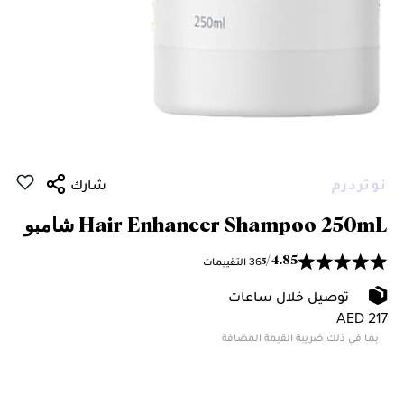
نوتردرم
شارك
Hair Enhancer Shampoo 250mL شامبو
36 التقييمات
/
4.85
5
توصيل خلال ساعات
AED 217
بما في ذلك ضريبة القيمة المضافة