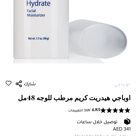
شارك
اوباجي
اوباجي هيدريت كريم مرطب للوجه 48مل
36 التقييمات
/
4.85
5
توصيل خلال ساعات
AED 341
بما في ذلك ضريبة القيمة المضافة