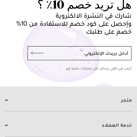
هل تريد خصم 10٪ ؟
شارك في النشرة الالكتروية
وإحصل على كود خصم للاستفادة من 10%
خصم على طلبك
أدخل بريدك الإلكتروني
أرغب في تلقي رسائل على منتجات بشرة كير
متجر
العناية بالبشرة
العناية بالشعر
خدمة العملاء
الروتينات