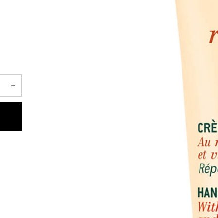
 الثمينة وفيتامين هـ يغذي ويُصلح اليدين
رة.