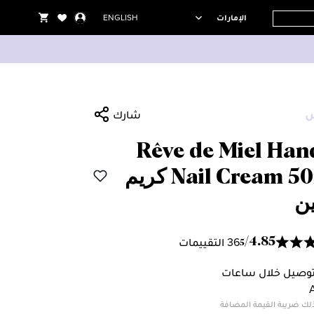
الإمارات
ENGLISH
شارك
Rêve de Miel Han
Nail Cream 50mL كريم
ين
36 التقييمات
/
4.85
5
وصيل خلال ساعات
لك ضريبة القيمة المضافة