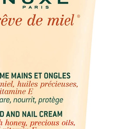
تفاصيل
حريري وغير دهني، كريم اليدين هذا المغذي بالعسل والزيوت
الجافتين والتالفتين مع حمايتهما من شيخوخة الجلد المبك