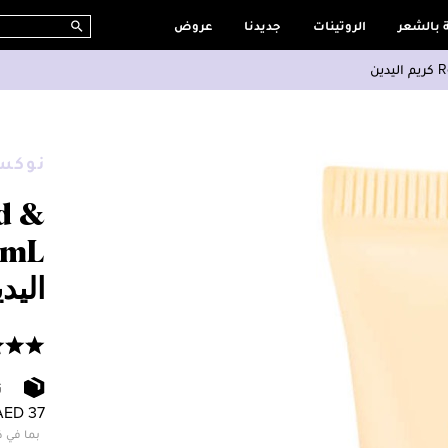
ة بالشعر
الروتينات
جديدنا
عروض
ن
نوكس
d &
اليد
ت
AED 37
بما في ذ