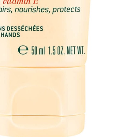
يومًا بعد يوم، تعود الأيدي ناعمة وتستعيد الأظافر قوتها.
أسئلة وأجوبة (3)
معلومات عامة
الماركة
نوكس
الاهتمام
جفاف البشرة
نوع البشرة
البشرة الجافة , البشرة المتضررة, جميع أنواع
المكونات
عسل, فيتامين إي