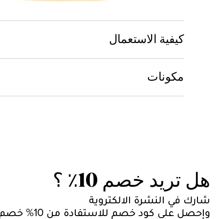
التصنيف
العناية باليدين, علاج الاظافر, خالي من البارابين
كيفية الاستعمال
مكونات
هل تريد خصم 10٪ ؟
شارك في النشرة الالكتروية
وإحصل على كود خصم للاستفادة من 10% خصم على طلبك