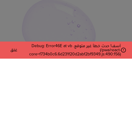
آسف! حدث خطأ غير متوقع. Debug: Error46E at vb
(/pwa/react-
غلق
core~f734b0c6.6d231f20d2abf2bf9349.js:490:156)
أدخل بريدك الإلكتروني