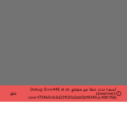
آسف! حدث خطأ غير متوقع. Debug: Error44E at vb
(/pwa/react-
غلق
core~f734b0c6.6d231f20d2abf2bf9349.js:490:156)