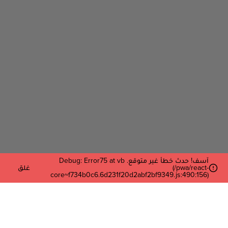
آسف! حدث خطأ غير متوقع. Debug: Error75 at vb
(/pwa/react-
غلق
core~f734b0c6.6d231f20d2abf2bf9349.js:490:156)