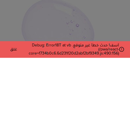
آسف! حدث خطأ غير متوقع. Debug: Error18T at vb
(/pwa/react-
غلق
core~f734b0c6.6d231f20d2abf2bf9349.js:490:156)
أدخل بريدك الإلكتروني