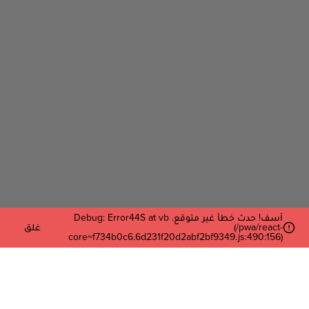
آسف! حدث خطأ غير متوقع. Debug: Error44S at vb
(/pwa/react-
غلق
core~f734b0c6.6d231f20d2abf2bf9349.js:490:156)