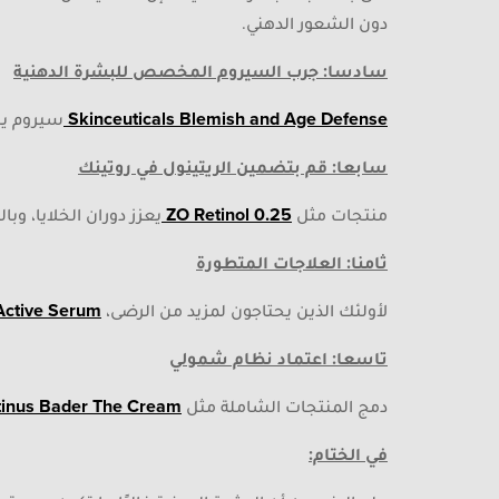
دون الشعور الدهني.
سادسا: جرب السيروم المخصص للبشرة الدهنية
Skinceuticals Blemish and Age Defense
سيروم يست
سابعا: قم بتضمين الريتينول في روتينك
منتجات مثل
ZO Retinol 0.25
يعزز دوران الخلايا، وبا
ثامنا: العلاجات المتطورة
لأولئك الذين يحتاجون لمزيد من الرضى،
 Active Serum
تاسعا: اعتماد نظام شمولي
دمج المنتجات الشاملة مثل
inus Bader The Cream
في الختام: