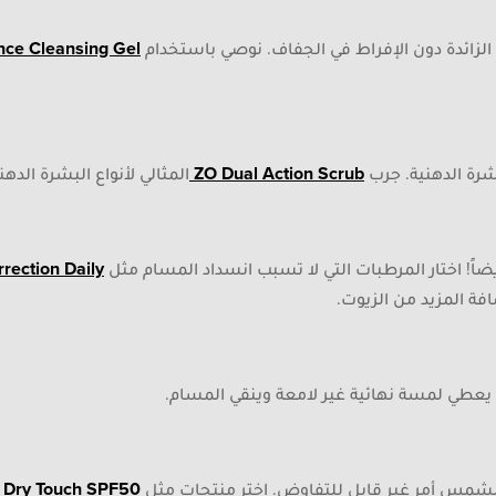
الزائدة دون الإفراط في الجفاف. نوصي باستخدام
ce Cleansing Gel
شرة الدهنية. جرب
ZO Dual Action Scrub
المثالي لأنواع البشرة الده
ضاً! اختار المرطبات التي لا تسبب انسداد المسام مثل
rection Daily
ة المزيد من الزيوت.
طي لمسة نهائية غير لامعة وينقي المسام.
الشمس أمر غير قابل للتفاوض. اختر منتجات مثل
l Dry Touch SPF50