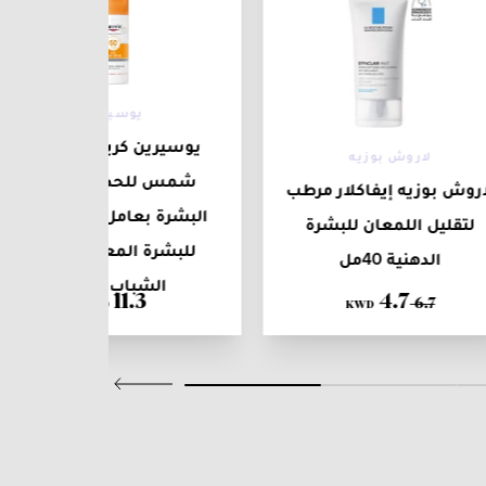
يوسيرين
يوسيرين كريم جل واقي
لاروش بوزيه
شمس للحد من دهون
اروش بوزيه إيفاكلار مرطب
البشرة بعامل حماية 50+
لتقليل اللمعان للبشرة
للبشرة المعرضة لحب
الدهنية 40مل
الشباب 50مل
11
.
3
4
.
7
6
.
7
KWD
KWD