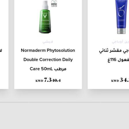
ين أوباجي
فيشي
اجي مقشر ثنائي
Normaderm Phytosolution
ل
عول 116غ
Double Correction Daily
Care 50mL مرطب
7
.
3
34
.
10
.
4
KWD
KWD