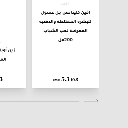
افين
افين كلينانس جل غسول
للبشرة المختلطة والدهنية
المعرضة لحب الشباب
200مل
ر
ز
 ذا كريم
زين أوب
المف
3
5
.
3
10
.
5
KWD