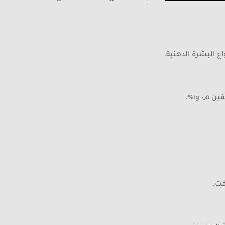
ع البشرة الدهنية.
و١٪.
قت.