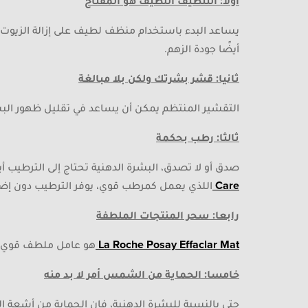
أولا: التنظيف اللطيف هو المفتاح
يساعد البدء باستخدام منظف لطيف على إزالة الزيوت 
أيضًا جودة الزهم.
ثانيا: قشر بشرتك ولكن بلا مبالغة
التقشير المنتظم يمكن أن يساعد في تقليل ظهور الب
ثالثا: رطب بحكمة
صدق أو لا تصدق، البشرة الدهنية تحتاج إلى الترطيب أي
Care
اللذي يعمل كمرطب قوي، يوفر الترطيب دون إضاف
رابعا: سحر المنتجات الملطفة
La Roche Posay Effaclar Mat
هو عامل ملطف قوي يع
خامسا: الحماية من الشمس أمر لا بد منه
حتى بالنسبة للبشرة الدهنية، فإن الحماية من أشعة 