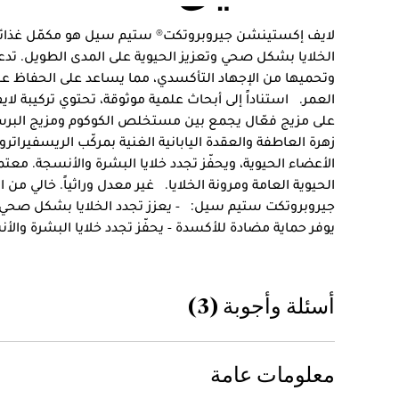
لايف إكستينشن جيروبروتكت® ستيم سيل هو مكمّل غذائي
الخلايا بشكل صحي وتعزيز الحيوية على المدى الطويل. تدعم
وتحميها من الإجهاد التأكسدي، مما يساعد على الحفاظ على
العمر. استناداً إلى أبحاث علمية موثوقة، تحتوي تركيبة
على مزيج فعّال يجمع بين مستخلص الكوكوم ومزيج البرس
زهرة العاطفة والعقدة اليابانية الغنية بمركّب الريسفير
الأعضاء الحيوية، ويحفّز تجدد خلايا البشرة والأنسجة. م
الحيوية العامة ومرونة الخلايا. غير معدل وراثياً. خالي م
جيروبروتكت ستيم سيل: - يعزز تجدد الخلايا بشكل صحي و
يوفر حماية مضادة للأكسدة - يحفّز تجدد خلايا البشرة والأنس
أسئلة وأجوبة (3)
معلومات عامة