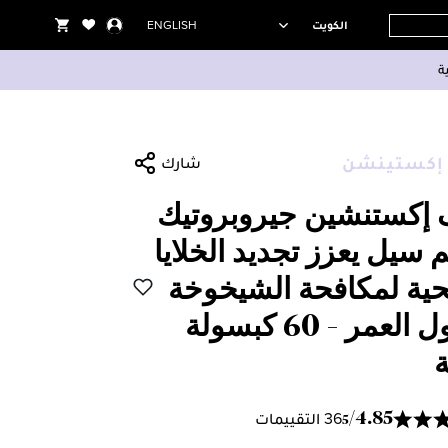
الكويت
ENGLISH
 إكستينشن
شارك
 إكستنشين جيروبروتيك
 سيل يعزز تجديد الخلايا
ية لمكافحة الشيخوخة
وطول العمر - 60 كبسولة
ة
36 التقييمات
/
4.85
5