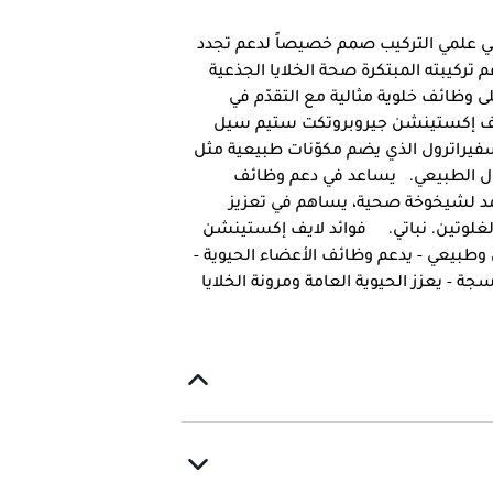
 علمي التركيب صمم خصيصاً لدعم تجدد
 تركيبته المبتكرة صحة الخلايا الجذعية
 وظائف خلوية مثالية مع التقدّم في
 لايف إكستينشن جيروبروتكت ستيم سيل
فيراترول الذي يضم مكوّنات طبيعية مثل
اترول الطبيعي. يساعد في دعم وظائف
عتمد لشيخوخة صحية، يساهم في تعزيز
ن الغلوتين. نباتي. فوائد لايف إكستينشن
طبيعي - يدعم وظائف الأعضاء الحيوية -
جة - يعزز الحيوية العامة ومرونة الخلايا