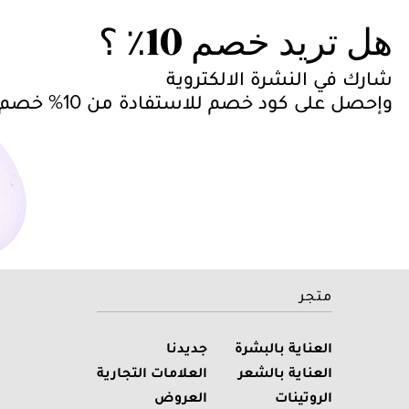
هل تريد خصم 10٪ ؟
شارك في النشرة الالكتروية
وإحصل على كود خصم للاستفادة من 10% خصم على طلبك
متجر
العناية بالبشرة
جديدنا
العناية بالشعر
العلامات التجارية
الروتينات
العروض