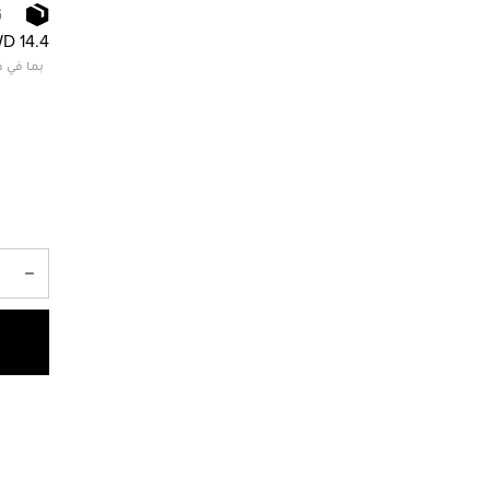
ت
D 14.4
بما في ذ