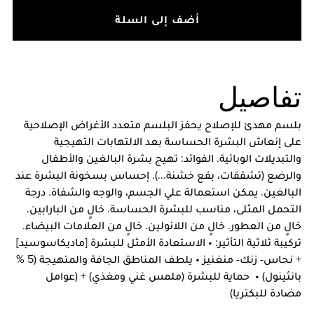
أضف إلى السلة
تفاصيل
بلسم مهدئ للإصلاح يحفز البلسم متعدد الأغراض الإصلاحية
على إنعاش البشرة الحساسة بعد الالتهابات التهيجية
والتبديلات الوبائية. الفوائد: تهيج بشرة البالغين والأطفال
والرضع (تشققات، بقع خشنة...). إحساس بسخونة البشرة عند
البالغين. يمكن استعمالة علي الجسم، والوجه والشفاة. درجة
التحمل المثلى، مناسب للبشرة الحساسة. خالٍ من البارابين.
خالٍ من العطور. خالٍ من اللانولين. خالٍ من العلامات البيضاء.
تركيبة ثلاثية التأثير: • الاستعادة الأمثل للبشرة [ماديكاسوسيد]
+ نحاس- زنك- منغنيز • يلطف المناطق الجافة والمتهيجة (5 %
بانثينول) • حماية للبشرة (ملمس غني ومغذي) + (عوامل
مضادة للبكتريا)