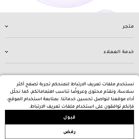
متجر
العناية بالبشرة
العناية بالشعر
خدمة العملاء
الروتينات
جديدنا
اتصل بنا
العلامات التجارية
التوصيل
عن متجرنا
نستخدم ملفات تعريف الارتباط لنمنحكم تجربة تصفح أكثر
العروض
التبديل و الاسترجاع
سلاسة، ونقدّم محتوى وعروضًا تناسب اهتماماتكم، كما نحلّل
الدفع
عن بشرة كير
أداء موقعنا لنواصل تحسين خدماتنا. بمتابعة استخدام الموقع،
اسئلة و اجوبة
المدونون
سياسات
فإنكم توافقون على استخدام ملفات تعريف الارتباط.
برنامج نقاط المكافات
قبول
إتصل بنا
البنود و الظروف
Follow Us
سياسة الخصوصية والأمان
+96522270154
أضف إلى السلة
رفض
سياسة الإرجاع والإلغاء
الاثنين - الأحد، من 9 إلى 9