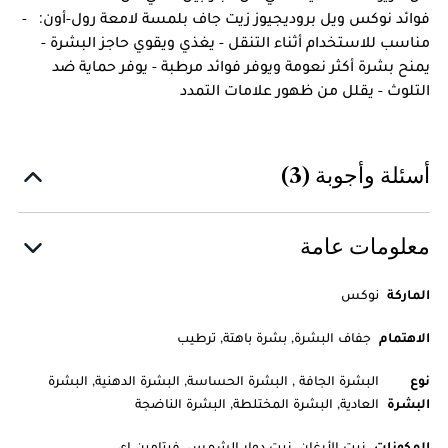
فوائد نوكس ويل بروديجيوز زيت جاف بلمسة لامعة رول-أون: -
مناسب للاستخدام أثناء التنقل - يغذي ويقوي حاجز البشرة -
يمنح بشرة أكثر نعومة ويوفر فوائد مرطبة - يوفر حماية ضد
التلوث - يقلل من ظهور علامات التمدد
أسئلة وأجوبة (3)
معلومات عامة
الماركة
نوكس
الاهتمام
جفاف البشرة, بشرة باهتة, ترطيب
نوع
البشرة الجافة , البشرة الحساسة, البشرة الدهنية, البشرة
البشرة
العادية, البشرة المختلطة, البشرة الناضجة
المكونات
زيت الأرغان, زيت دوار الشمس, فيتامين إي