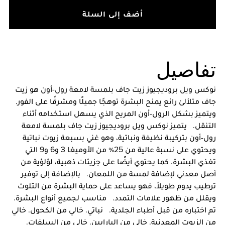
أضف إلى السلة
تفاصيل
نوكس ويل بروديجيوز زيت جاف بلمسة لامعة رول-أون هو زيت
جاف متلألئ رائع يمنح البشرة توهجًا جميلًا ومشرقًا على الفور.
ويتميز بشكل الرول-أون المريح الذي يسهل استخدامه أثناء
التنقل. يتميز نوكس ويل بروديجيوز زيت جاف بلمسة لامعة
رول-أون بتركيبة نظيفة ونباتية، وهو غني بسبعة زيوت نباتية
ويحتوي على نسبة عالية من 25٪ من الأوميغا 3 و6 و9 التي
تغذي البشرة. كما يحتوي أيضًا على جزيئات ذهبية، لؤلؤية من
أصل معدني لإضافة لمسة من اللمعان. بالإضافة إلى توفير
ترطيب يدوم طويلاً، فهو يساعد على حماية البشرة من التلوث
ويقلل من ظهور علامات التمدد. مناسب لجميع أنواع البشرة.
تم اختباره من قبل أطباء الجلدية. نباتي. خالي من الكحول. خالي
من الزيوت المعدنية. خالي من البارابين. خالي من السلفات.