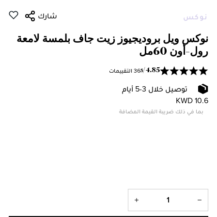
شارك
نوكس
نوكس ويل بروديجيوز زيت جاف بلمسة لامعة
رول-أون 60مل
36 التقييمات
/
4.85
5
توصيل خلال 3-5 أيام
KWD 10.6
بما في ذلك ضريبة القيمة المضافة