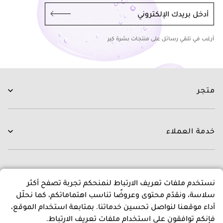
أدخل بريدك الإلكتروني
أرغب في تلقي رسائل على منتجات بشرة كير
متجر
العناية بالبشرة
العناية بالشعر
خدمة العملاء
الروتينات
جديدنا
اتصل بنا
العلامات التجارية
التوصيل
عن متجرنا
نستخدم ملفات تعريف الارتباط لنمنحكم تجربة تصفح أكثر
العروض
التبديل و الاسترجاع
سلاسة، ونقدّم محتوى وعروضًا تناسب اهتماماتكم، كما نحلّل
الدفع
عن بشرة كير
أداء موقعنا لنواصل تحسين خدماتنا. بمتابعة استخدام الموقع،
اسئلة و اجوبة
المدونون
سياسات
فإنكم توافقون على استخدام ملفات تعريف الارتباط.