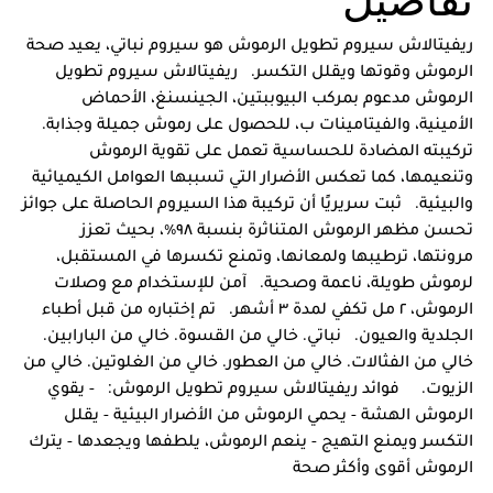
تفاصيل
ريفيتالاش سيروم تطويل الرموش هو سيروم نباتي، يعيد صحة
الرموش وقوتها ويقلل التكسر. ريفيتالاش سيروم تطويل
الرموش مدعوم بمركب البيوببتين، الجينسنغ، الأحماض
الأمينية، والفيتامينات ب، للحصول على رموش جميلة وجذابة.
تركيبته المضادة للحساسية تعمل على تقوية الرموش
وتنعيمها، كما تعكس الأضرار التي تسببها العوامل الكيميائية
والبيئية. ثبت سريريًا أن تركيبة هذا السيروم الحاصلة على جوائز
تحسن مظهر الرموش المتناثرة بنسبة ٩٨٪، بحيث تعزز
مرونتها، ترطيبها ولمعانها، وتمنع تكسرها في المستقبل،
لرموش طويلة، ناعمة وصحية. آمن للإستخدام مع وصلات
الرموش، ٢ مل تكفي لمدة ٣ أشهر. تم إختباره من قبل أطباء
الجلدية والعيون. نباتي. خالي من القسوة. خالي من البارابين.
خالي من الفثالات. خالي من العطور. خالي من الغلوتين. خالي من
الزيوت. فوائد ريفيتالاش سيروم تطويل الرموش: - يقوي
الرموش الهشة - يحمي الرموش من الأضرار البيئية - يقلل
التكسر ويمنع التهيج - ينعم الرموش، يلطفها ويجعدها - يترك
الرموش أقوى وأكثر صحة