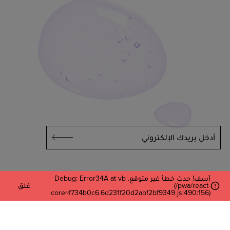
أدخل بريدك الإلكتروني
آسف! حدث خطأ غير متوقع. Debug: Error34A at vb
(/pwa/react-
غلق
core~f734b0c6.6d231f20d2abf2bf9349.js:490:156)