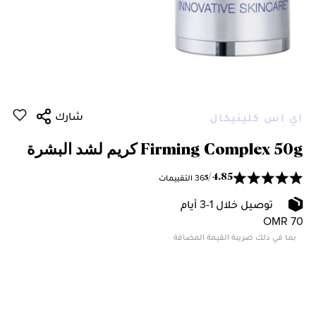
شارك
اي اس كلينيكال
Firming Complex 50g كريم لشد البشرة
36 التقييمات
/
4.85
5
توصيل خلال 1-3 أيام
OMR 70
بما في ذلك ضريبة القيمة المضافة