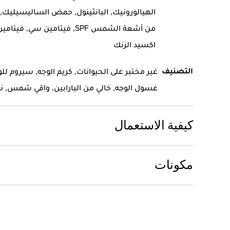
الهيالورونيك, البانثينول, حمض الساليسيليك, 
من أشعة الشمس SPF, فيتامين سي, فيتا
اكسيد الزنك
التصنيف
غير مختبر على الحيوانات, كريم الوجه, سيروم للو
غسول الوجه, خالي من البارابين, واقي شمس, نب
كيفية الاستعمال
مكونات