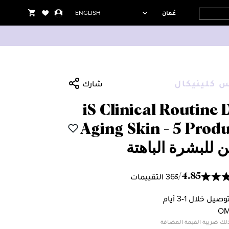
عُمان
ENGLISH
 كلينيكال
شارك
iS Clinical Routine 
Aging Skin - 5 Prod
ن للبشرة الباهتة
36 التقييمات
/
4.85
5
وصيل خلال 1-3 أيام
OM
لك ضريبة القيمة المضافة