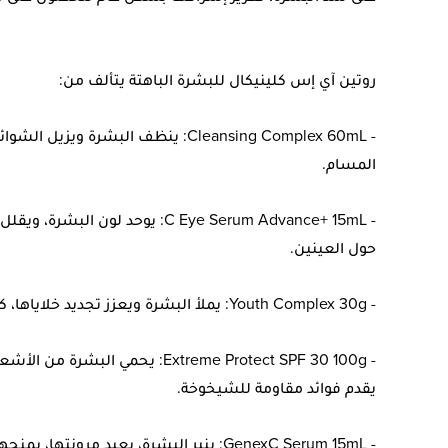
روتين آي إس كلينيكال للبشرة الباهتة يتألف من:
- Cleansing Complex 60mL: ينظف البشر
المسام.
- C Eye Serum Advance+ 15mL: يوحد ل
حول العينين.
- Youth Complex 30g: يملأ البشرة ويعزز تجديد خلاياها، كما ينعم الخطوط الدقيقة والتجاعيد.
- Extreme Protect SPF 30 100g: يح
يقدم فوائد مقاومة للشيخوخة.
- GenexC Serum 15mL: ينير البشرة، يعيد مرونتها، يمنحها توهجًا شابًا ويمنع الشيخوخة الضوئية.