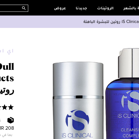
ة بالشعر
الروتينات
جديدنا
عروض
لبشرة الباهتة
اي اس
Dull
ucts
روتي
ت
R 208
بما في ذ