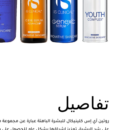
تفاصيل
روتين آي إس كلينيكال للبشرة الباهتة عبارة عن مجموعة
على شد البشرة، تعزيز إشراقها بشكل عام للحصول على مظه