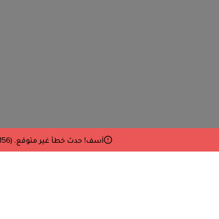
آسف! حدث خطأ غير متوقع. Debug: Error46D at vb (/pwa/react-core~f734b0c6.6d231f20d2abf2bf9349.js:490:156)