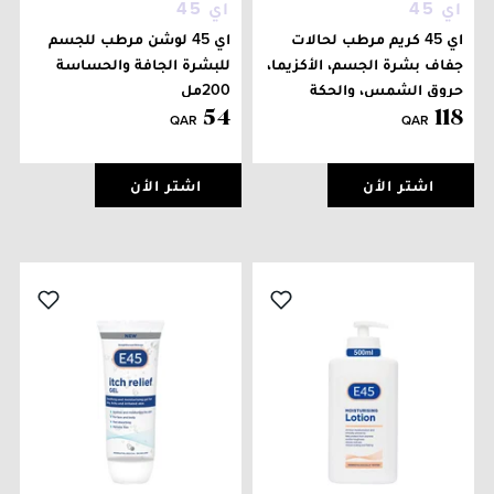
اي 45
اي 45
اي 45 كريم مرطب لحالات
اي 45 لوشن مرطب للجسم
جفاف بشرة الجسم، الأكزيما،
للبشرة الجافة والحساسة
حروق الشمس، والحكة
200مل
الجلدية 350غ
54
118
QAR
QAR
اشتر الأن
اشتر الأن