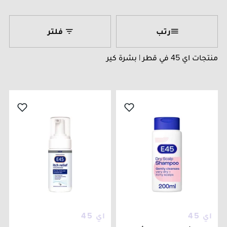
رتب
فلتر
منتجات اي 45 في قطر | بشرة كير
اي 45
اي 45