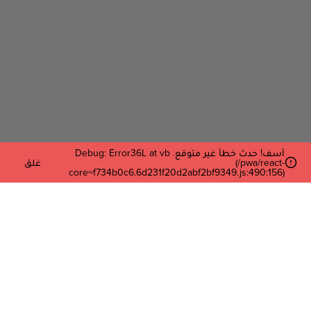
آسف! حدث خطأ غير متوقع. Debug: Error36L at vb
(/pwa/react-
غلق
core~f734b0c6.6d231f20d2abf2bf9349.js:490:156)