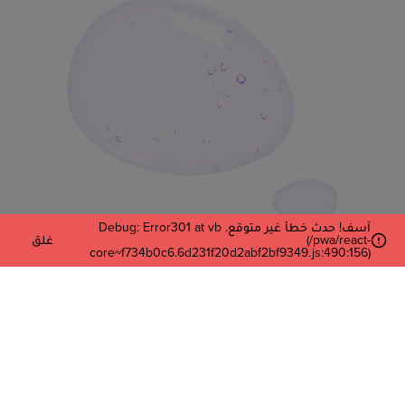
آسف! حدث خطأ غير متوقع. Debug: Error301 at vb
(/pwa/react-
غلق
core~f734b0c6.6d231f20d2abf2bf9349.js:490:156)
أدخل بريدك الإلكتروني