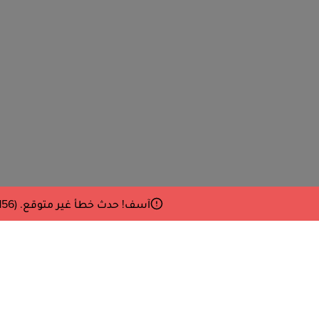
آسف! حدث خطأ غير متوقع. Debug: Error32P at vb (/pwa/react-core~f734b0c6.6d231f20d2abf2bf9349.js:490:156)