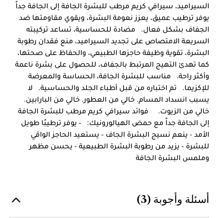
السيراميد، سيرافي كريم مرطب للبشرة الجافة إلى الجافة جداً
يوفر ترطيب عميق، يعزز نعومة البشرة، ويقوي مقاومتها ضد
الجفاف بشكل فعال. مضادة للحساسية، تساعد تركيبته
السريعة الامتصاص على تجديد السيراميد، منع فقدان رطوبة
البشرة، تقوية وظيفة حاجزها الطبيعي، والحفاظ على صحتها،
كما تهدئ التهيج المرتبط بالجفاف، للحصول على بشرة ناعمة
وأكثر راحة. مناسب للبشرة الجافة، الحساسة والمعرضة
للإكزيما. تم اختباره من قبل أطباء الجلد والحساسية. لا
يسبب انسداد المسام. خالي من العطور. خالي من البارابين.
خالي من الزيوت. فوائد سيرافي كريم مرطب للبشرة الجافة
إلى الجافة جداً مع حمض الهيالورونيك: - يوفر ترطيبًا طويل
الأمد - ينعم نسيج البشرة الجاف - يستعيد الحاجز الواقي
للبشرة - يزيد من رطوبة البشرة الطبيعية - يحسن مظهر
وملمس البشرة الجافة
أسئلة وأجوبة (3)