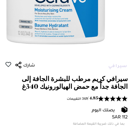
شارك
سيرافي
سيرافي كريم مرطب للبشرة الجافة إلى
الجافة جداً مع حمض الهيالورونيك 340غ
36 التقييمات
/
4.85
5
يصلك اليوم
SAR 112
بما في ذلك ضريبة القيمة المضافة