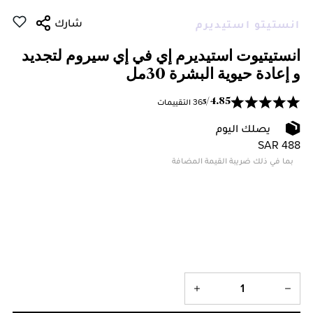
شارك
انستيتو استيديرم
انستيتيوت استيديرم إي في إي سيروم لتجديد
و إعادة حيوية البشرة 30مل
36 التقييمات
/
4.85
5
يصلك اليوم
SAR 488
بما في ذلك ضريبة القيمة المضافة