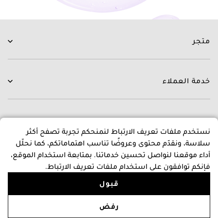
متجر
العناية بالبشرة
العناية بالشعر
خدمة العملاء
الروتينات
جديدنا
اتصل بنا
العلامات التجارية
التوصيل
عن متجرنا
نستخدم ملفات تعريف الارتباط لنمنحكم تجربة تصفح أكثر
العروض
التبديل و الاسترجاع
سلاسة، ونقدّم محتوى وعروضًا تناسب اهتماماتكم، كما نحلّل
الدفع
عن بشرة كير
أداء موقعنا لنواصل تحسين خدماتنا. بمتابعة استخدام الموقع،
اسئلة و اجوبة
المدونون
سياسات
فإنكم توافقون على استخدام ملفات تعريف الارتباط.
برنامج نقاط المكافات
قبول
إتصل بنا
البنود و الظروف
Follow Us
سياسة الخصوصية والأمان
+966118343446
أضف إلى السلة
رفض
سياسة الإرجاع والإلغاء
الاثنين - الأحد، من 9 إلى 9