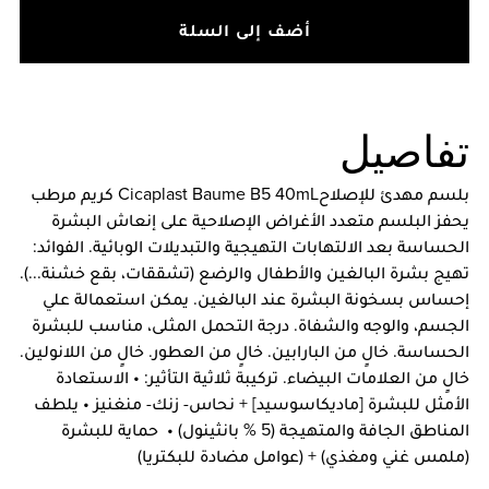
أضف إلى السلة
تفاصيل
بلسم مهدئ للإصلاحCicaplast Baume B5 40mL كريم مرطب
يحفز البلسم متعدد الأغراض الإصلاحية على إنعاش البشرة
الحساسة بعد الالتهابات التهيجية والتبديلات الوبائية. الفوائد:
تهيج بشرة البالغين والأطفال والرضع (تشققات، بقع خشنة...).
إحساس بسخونة البشرة عند البالغين. يمكن استعمالة علي
الجسم، والوجه والشفاة. درجة التحمل المثلى، مناسب للبشرة
الحساسة. خالٍ من البارابين. خالٍ من العطور. خالٍ من اللانولين.
خالٍ من العلامات البيضاء. تركيبة ثلاثية التأثير: • الاستعادة
الأمثل للبشرة [ماديكاسوسيد] + نحاس- زنك- منغنيز • يلطف
المناطق الجافة والمتهيجة (5 % بانثينول) • حماية للبشرة
(ملمس غني ومغذي) + (عوامل مضادة للبكتريا)