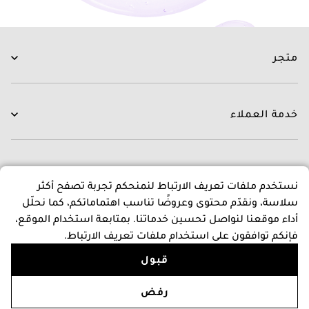
متجر
العناية بالبشرة
العناية بالشعر
خدمة العملاء
الروتينات
جديدنا
اتصل بنا
العلامات التجارية
التوصيل
عن متجرنا
نستخدم ملفات تعريف الارتباط لنمنحكم تجربة تصفح أكثر
العروض
التبديل و الاسترجاع
سلاسة، ونقدّم محتوى وعروضًا تناسب اهتماماتكم، كما نحلّل
الدفع
عن بشرة كير
أداء موقعنا لنواصل تحسين خدماتنا. بمتابعة استخدام الموقع،
اسئلة و اجوبة
المدونون
سياسات
فإنكم توافقون على استخدام ملفات تعريف الارتباط.
برنامج نقاط المكافات
قبول
إتصل بنا
البنود و الظروف
Follow Us
سياسة الخصوصية والأمان
+966118343446
أضف إلى السلة
رفض
سياسة الإرجاع والإلغاء
الاثنين - الأحد، من 9 إلى 9