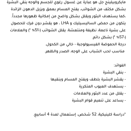
مايكروبيلينج جل هو عبارة عن غسول رغوي للجسم والوجه ينقي البشرة
بشكل مكثف من الشوائب، يفتح المسام بعمق ويزيل الدهون الزائدة
،كما يستهدف البثور ويقلل بشكل واضح من إمكانية ظهورها مجدداً.
يتكون من حمض الساليسيليك و LHA ، هو يقشر دون فرك للحصول
على بشرة ناعمة، نظيفة ومنتعشة. يقلل الشوائب (-51٪ *) والعلامات
(-57٪ *) بشكل دائم.
درجة الحموضة الفيسيولوجبة - خالي من الكحول.
مناسب لحب الشباب على الوجه، الصدر والظهر.
الفوائد:
- ينقي البشرة
- يقشر البشرة بلطف ويفتح المسام وينقيها
- يستهدف العيوب المتكررة
- يقلل من عدد البثور والعلامات
- يساعد على تنعيم قوام البشرة
*دراسة كلينيكية، 52 شخص، إستعمال لمدة 4 أسابيع.