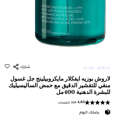
شارك
لاروش بوزيه
لاروش بوزيه ايفكلار مايكروبيلينج جل غسول
منقي للتقشير الدقيق مع حمض الساليسيليك
للبشرة الدهنية 400مل
36 التقييمات
/
4.85
5
يصلك اليوم