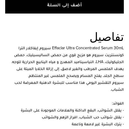
أضف إلى السلة
تفاصيل
Effaclar Ultra Concentrated Serum 30mL سيروم إيفاكلار الترا
كونسنتريت سيروم هو مزيج قوي من حمض الساليسيليك، حمض
الجليكوليك، LHA، النياسيناميد المهدئ و مياه الينابيع الحرارية للوجه.
يهدف الملمس المرطب والغير لاصق، إلى إزالة الخلايا الميتة على
سطح الجلد، يفتح المسام ويصحح الملمس غير المنتظم.
سيروم التقشير اليومي هذا مناسب للبشرة الدهنية المعرضة لحب
الشباب.
الفوائد:
- يقلل الشوائب، البقع الداكنة والعلامات الموجودة على البشرة
- يقلل شوائب حب الشباب، افراز الزهم والشوائب
- يترك البشرة غير لامعة وناعمة