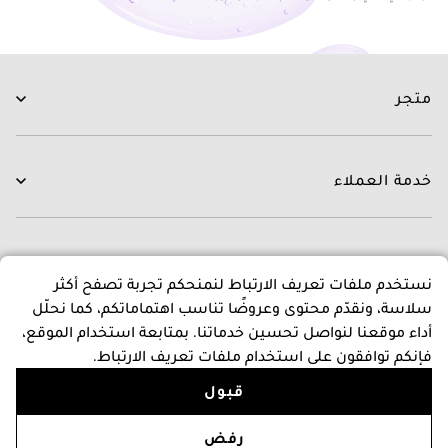
متجر
العناية بالبشرة
العناية بالشعر
خدمة العملاء
الروتينات
جديدنا
اتصل بنا
العلامات التجارية
التوصيل
عن متجرنا
نستخدم ملفات تعريف الارتباط لنمنحكم تجربة تصفح أكثر
العروض
التبديل و الاسترجاع
سلاسة، ونقدّم محتوى وعروضًا تناسب اهتماماتكم، كما نحلّل
الدفع
عن بشرة كير
أداء موقعنا لنواصل تحسين خدماتنا. بمتابعة استخدام الموقع،
اسئلة و اجوبة
المدونون
سياسات
فإنكم توافقون على استخدام ملفات تعريف الارتباط.
برنامج نقاط المكافات
قبول
إتصل بنا
البنود و الظروف
Follow Us
سياسة الخصوصية والأمان
+966118343446
أضف إلى السلة
رفض