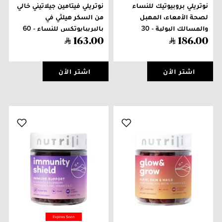
نوتريلي بروبيوتيك للنساء
نوتريلي فيتامين جيلاتيني خالي
لصحة الأمعاء، المهبل
من السكر هيلثي في
والمسالك البولية - 30
بالبريبايوتكس للنساء - 60
كبسولة
قطعة
163
.
00
186
.
00
اشتر الأن
اشتر الأن