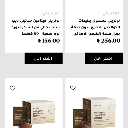
نوتريلي
نوتريلي
نوتريلي مسحوق ببتيدات
نوتريلي فيتامين جلاتيني ديب
الكولاجين البحري بدون نكهة
سليب خالي من السكر لدورة
يعزز صحة الشعر، الاظافر،
نوم صحية - 60 قطعة
البشرة، العظام والمفاصل -
156
.
00
256
.
00
24 ظرف
اشتر الأن
اشتر الأن