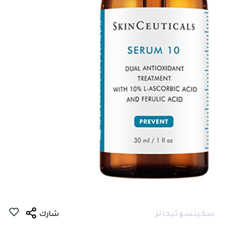
سكينسوتيكالز
شارك