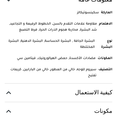
معلومات عامة
الماركة
سكينسوتيكالز
الاهتمام
مقاومة علامات التقدم بالسن, الخطوط الرفيعة و التجاعيد,
شد البشرة, محاربة هجوم الذرات الحرة, فرط التصبغ
نوع
البشرة الجافة , البشرة الحساسة, البشرة الدهنية, البشرة
البشرة
المختلطة
المكونات
مضادات الأكسدة, حمض الهيالورونيك, فيتامين سي
التصنيف
سيروم للوجه, خالي من العطور, خالي من البارابين, كريمات
تفتيح
كيفية الاستعمال
مكونات