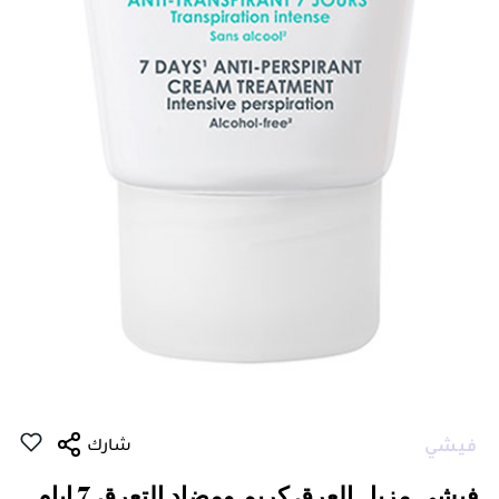
شارك
فيشي
فيشي مزيل العرق كريم ومضاد التعرق 7 ايام