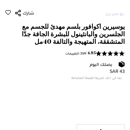
شارك
يوسرين
يوسيرين اكوافور بلسم مهدئ للجسم مع
الجلسرين والبانثينول للبشرة الجافة جدًا
المتشققة، المتهيجة والتالفة 40مل
36 التقييمات
/
4.85
5
يصلك اليوم
SAR 43
بما في ذلك ضريبة القيمة المضافة