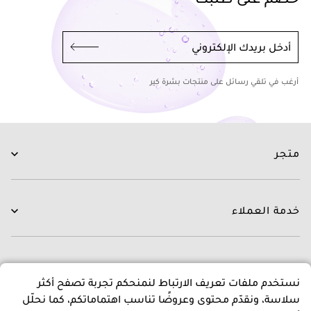
أدخل بريدك الإلكتروني
أرغب في تلقي رسائل على منتجات بشرة كير
متجر
العناية بالبشرة
العناية بالشعر
خدمة العملاء
الروتينات
جديدنا
اتصل بنا
العلامات التجارية
التوصيل
عن متجرنا
نستخدم ملفات تعريف الارتباط لنمنحكم تجربة تصفح أكثر
العروض
التبديل و الاسترجاع
سلاسة، ونقدّم محتوى وعروضًا تناسب اهتماماتكم، كما نحلّل
الدفع
عن بشرة كير