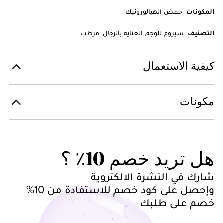
المكونات
حمض الهيالورونيك
التصنيف
سيروم للوجه, العناية بالرجال, مرطب
كيفية الاستعمال
مكونات
هل تريد خصم 10٪ ؟
شارك في النشرة الالكتروية
وإحصل على كود خصم للاستفادة من 10%
خصم على طلبك