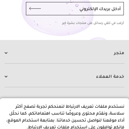
أدخل بريدك الإلكتروني
أرغب في تلقي رسائل على منتجات بشرة كير
متجر
العناية بالبشرة
العناية بالشعر
خدمة العملاء
الروتينات
جديدنا
اتصل بنا
العلامات التجارية
التوصيل
عن متجرنا
نستخدم ملفات تعريف الارتباط لنمنحكم تجربة تصفح أكثر
العروض
التبديل و الاسترجاع
سلاسة، ونقدّم محتوى وعروضًا تناسب اهتماماتكم، كما نحلّل
الدفع
عن بشرة كير
أداء موقعنا لنواصل تحسين خدماتنا. بمتابعة استخدام الموقع،
اسئلة و اجوبة
المدونون
سياسات
فإنكم توافقون على استخدام ملفات تعريف الارتباط.