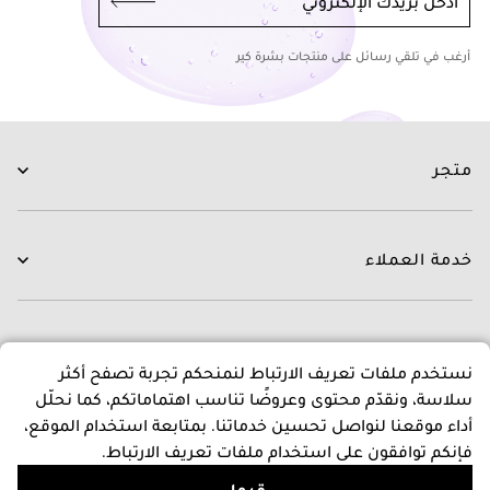
أدخل بريدك الإلكتروني
أرغب في تلقي رسائل على منتجات بشرة كير
متجر
العناية بالبشرة
العناية بالشعر
خدمة العملاء
الروتينات
جديدنا
اتصل بنا
العلامات التجارية
التوصيل
عن متجرنا
نستخدم ملفات تعريف الارتباط لنمنحكم تجربة تصفح أكثر
العروض
التبديل و الاسترجاع
سلاسة، ونقدّم محتوى وعروضًا تناسب اهتماماتكم، كما نحلّل
الدفع
عن بشرة كير
أداء موقعنا لنواصل تحسين خدماتنا. بمتابعة استخدام الموقع،
اسئلة و اجوبة
المدونون
سياسات
فإنكم توافقون على استخدام ملفات تعريف الارتباط.
برنامج نقاط المكافات
قبول